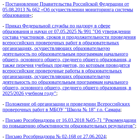
-
Постановление Правительства Российской Федерации от
05.08.2013 № 662 «Об осуще
ствлении мониторинга системы
образования»
;
-
Приказ Федеральной службы по надзору в сфере
образования и науки от 07.05.2025 № 991 "Об утверждении
состава участников, сроков и продолжительности проведения
всероссийских проверочных работ в образовательных
организациях, осуществляющих образовательн
ую
деятельность по образовательным программам начального
общего, основного общего, среднего общего образования, а
также перечня учебных предметов, по которым проводятся
всероссийские проверочные работы в образовательных
организациях, осуществляющих образовательную
деятельность по
образовательным программам начального
общего, основного общего, среднего общего образования, в
2025/2026 учебном году"
;
-
Положение об организации и проведении Всероссийских
проверочных работ в МБОУ "Школа № 18" г.о. Самара
;
-
Письмо Рособрнадзора от 16.03.2018 №05-71 "Рекомендации
по повышению объективности образовательных результатов"
;
-
Письмо Рособрнадзора № 02-168 от 27.06.2024
;