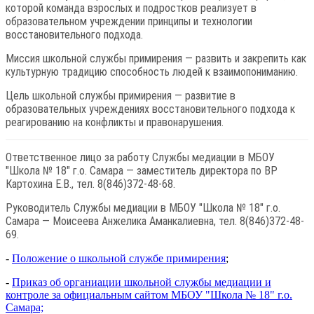
которой команда взрослых и подростков реализует в
образовательном учреждении принципы и технологии
восстановительного подхода.
Миссия школьной службы примирения — развить и закрепить как
культурную традицию способность людей к взаимопониманию.
Цель школьной службы примирения — развитие в
образовательных учреждениях восстановительного подхода к
реагированию на конфликты и правонарушения.
Ответственное лицо за работу Службы медиации в МБОУ
"Школа № 18" г.о. Самара — заместитель директора по ВР
Картохина Е.В., тел.
8(846)
372-48-68.
Руководитель Службы медиации в МБОУ "Школа № 18" г.о.
Самара — Моисеева Анжелика Аманкалиевна, тел. 8(846)372-48-
69.
-
Положение о школьной службе примирения
;
-
Приказ об органиации школьной службы медиации и
контроле за официальным сайтом МБОУ "Школа № 18" г.о.
Самара;