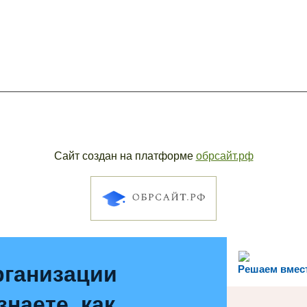
Сайт создан на платформе
обрсайт.рф
рганизации
Решаем вмес
наете, как