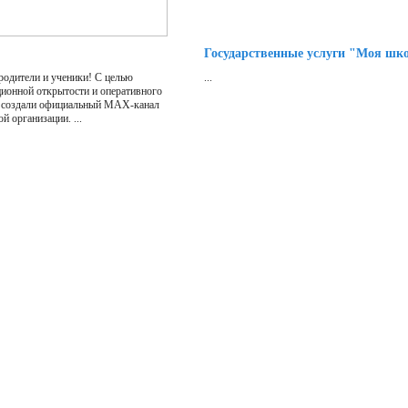
Государственные услуги "Моя шк
родители и ученики! С целью
...
ионной открытости и оперативного
 создали официальный MAX-канал
й организации. ...