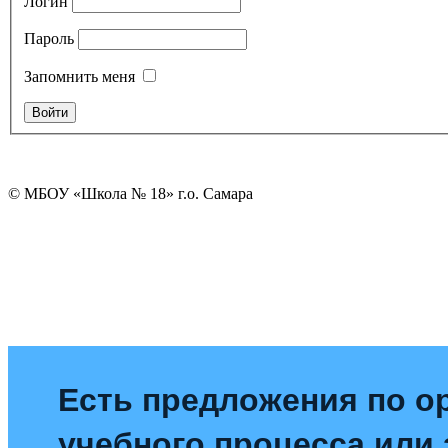
Логин
Пароль
Запомнить меня
© МБОУ «Школа № 18» г.о. Самара
Есть предложения по о
учебного процесса или з