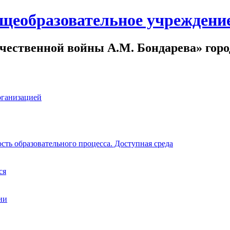
щеобразовательное учреждени
чественной войны А.М. Бондарева» горо
рганизацией
ть образовательного процесса. Доступная среда
ся
ии